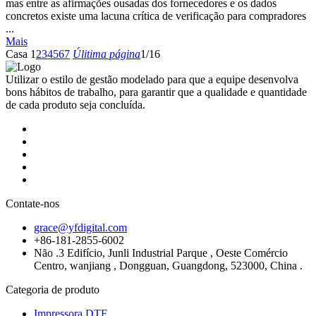
mas entre as afirmações ousadas dos fornecedores e os dados
concretos existe uma lacuna crítica de verificação para compradores
...
Mais
Casa
1
2
3
4
5
6
7
Úlitima página
1/16
Utilizar o estilo de gestão modelado para que a equipe desenvolva
bons hábitos de trabalho, para garantir que a qualidade e quantidade
de cada produto seja concluída.
Contate-nos
grace@yfdigital.com
+86-181-2855-6002
Não .3 Edifício, Junli Industrial Parque , Oeste Comércio
Centro, wanjiang , Dongguan, Guangdong, 523000, China .
Categoria de produto
Impressora DTF