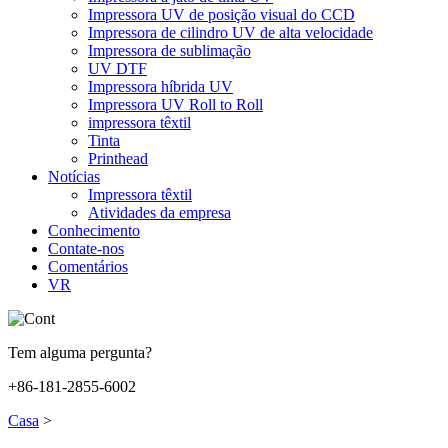
Impressora UV de posição visual do CCD
Impressora de cilindro UV de alta velocidade
Impressora de sublimação
UV DTF
Impressora híbrida UV
Impressora UV Roll to Roll
impressora têxtil
Tinta
Printhead
Notícias
Impressora têxtil
Atividades da empresa
Conhecimento
Contate-nos
Comentários
VR
Tem alguma pergunta?
+86-181-2855-6002
Casa
>