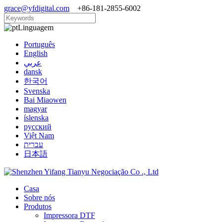
grace@yfdigital.com
+86-181-2855-6002
Linguagem
Português
English
عربي
dansk
한국어
Svenska
Bai Miaowen
magyar
íslenska
русский
Việt Nam
עברית
日本語
Casa
Sobre nós
Produtos
Impressora DTF