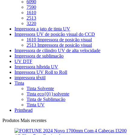
6090
7590
1610
2513
3220
Impressora a jato de tinta UV
Impressora UV de posição visual do CCD
1610 Impressora de posição visual
2513 Impressora de posição visual
Impressora de cilindro UV de alta velocidade
Impressora de sublimação
UV DTF
Impressora híbrida UV
Impressora UV Roll to Roll
impressora têxtil
Tinta
Tinta Solvente
Tinta eco{0}}solvente
Tinta de Sublimação
Tinta UV
Printhead
Produtos Mais recentes