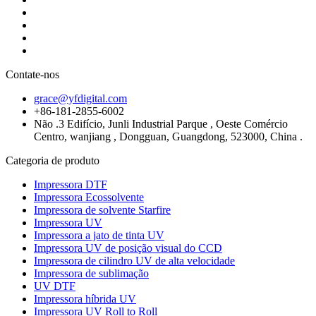
Contate-nos
grace@yfdigital.com
+86-181-2855-6002
Não .3 Edifício, Junli Industrial Parque , Oeste Comércio
Centro, wanjiang , Dongguan, Guangdong, 523000, China .
Categoria de produto
Impressora DTF
Impressora Ecossolvente
Impressora de solvente Starfire
Impressora UV
Impressora a jato de tinta UV
Impressora UV de posição visual do CCD
Impressora de cilindro UV de alta velocidade
Impressora de sublimação
UV DTF
Impressora híbrida UV
Impressora UV Roll to Roll